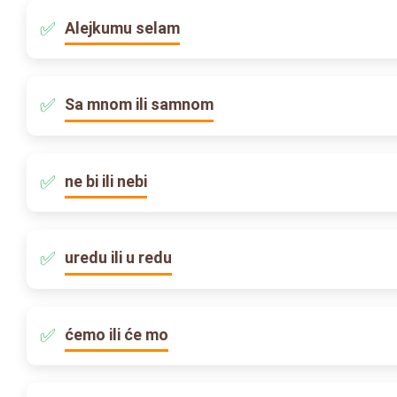
Alejkumu selam
Sa mnom ili samnom
ne bi ili nebi
uredu ili u redu
ćemo ili će mo