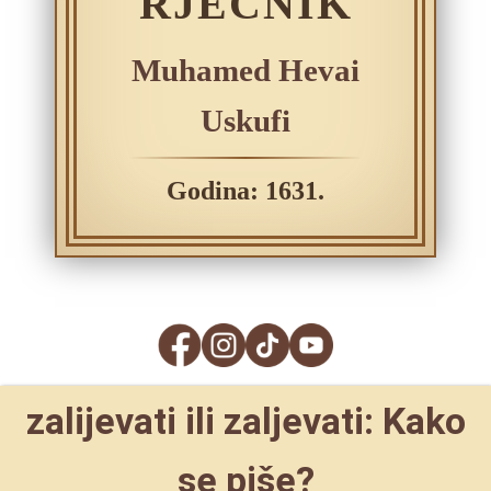
RJEČNIK
Muhamed Hevai
Uskufi
Godina: 1631.
zalijevati ili zaljevati: Kako
se piše?