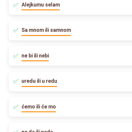
Alejkumu selam
Sa mnom ili samnom
ne bi ili nebi
uredu ili u redu
ćemo ili će mo
ne da ili neda