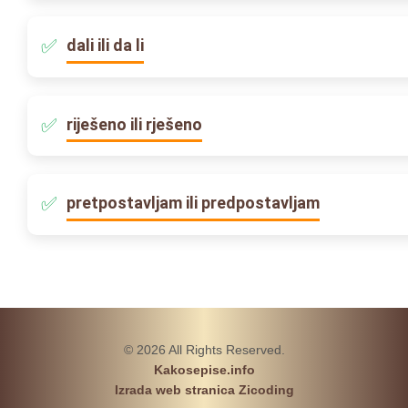
dali ili da li
riješeno ili rješeno
pretpostavljam ili predpostavljam
© 2026 All Rights Reserved.
Kakosepise.info
Izrada web stranica Zicoding