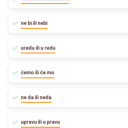
ne bi ili nebi
uredu ili u redu
ćemo ili će mo
ne da ili neda
upravu ili u pravu