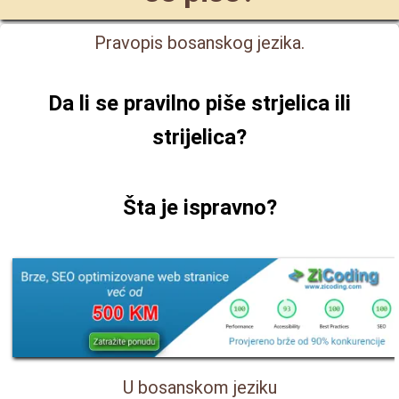
Pravopis bosanskog jezika.
Da li se pravilno piše
strjelica ili
strijelica
?
Šta je ispravno?
U bosanskom jeziku