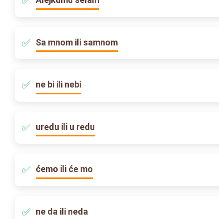
Sa mnom ili samnom
ne bi ili nebi
uredu ili u redu
ćemo ili će mo
ne da ili neda