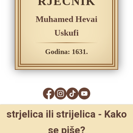
RJEČNIK
Muhamed Hevai
Uskufi
Godina: 1631.
strjelica ili strijelica - Kako
se piše?