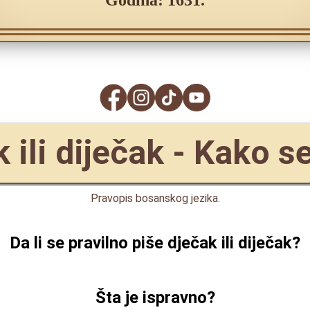
Godina: 1631.
 ili diječak - Kako s
Pravopis bosanskog jezika.
Da li se pravilno piše
dječak ili diječak
?
Šta je ispravno?