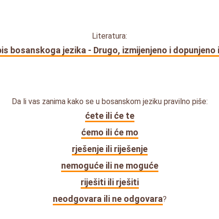
Literatura:
is bosanskoga jezika - Drugo, izmijenjeno i dopunjeno 
Da li vas zanima kako se u bosanskom jeziku pravilno piše:
ćete ili će te
ćemo ili će mo
rješenje ili riješenje
nemoguće ili ne moguće
riješiti ili rješiti
neodgovara ili ne odgovara
?