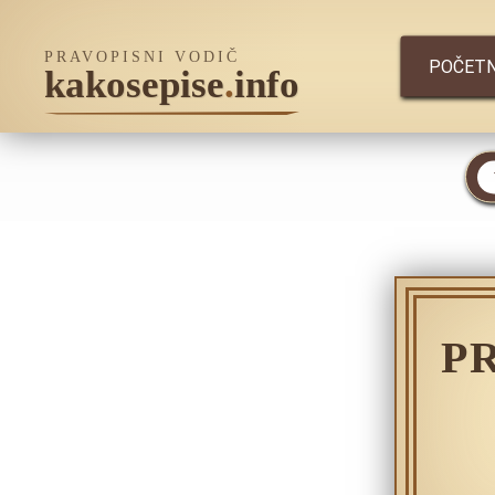
PRAVOPISNI VODIČ
POČET
kakosepise
.
info
P