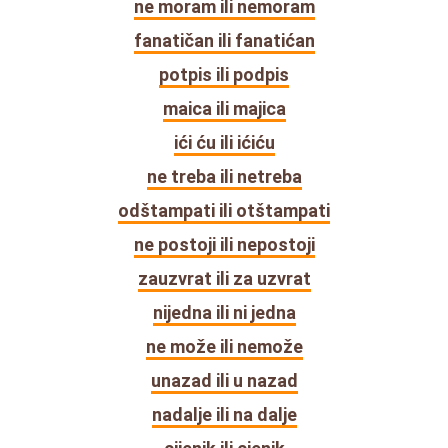
ne moram ili nemoram
fanatičan ili fanatićan
potpis ili podpis
maica ili majica
ići ću ili ićiću
ne treba ili netreba
odštampati ili otštampati
ne postoji ili nepostoji
zauzvrat ili za uzvrat
nijedna ili ni jedna
ne može ili nemože
unazad ili u nazad
nadalje ili na dalje