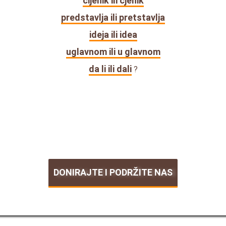
cijenik ili cjenik
predstavlja ili pretstavlja
ideja ili idea
uglavnom ili u glavnom
da li ili dali
?
DONIRAJTE I PODRŽITE NAS