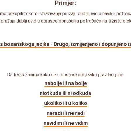
Primjer:
o prikupili tokom istraživanja pružaju dublji uvid u navike potroš
i pružaju dublji uvid u obrasce ponašanja potrošača na tržištu ele
s bosanskoga jezika - Drugo, izmijenjeno i dopunjeno i
Da li vas zanima kako se u bosanskom jeziku pravilno piše:
nabolje ili na bolje
niotkuda ili ni odkuda
ukoliko ili u koliko
neradi ili ne radi
nevidim ili ne vidim