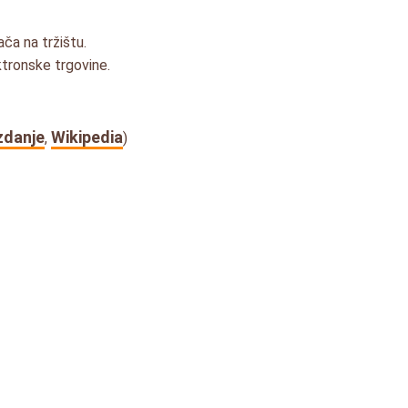
ača na tržištu.
ktronske trgovine.
zdanje
Wikipedia
,
)