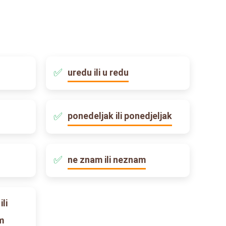
uredu ili u redu
ponedeljak ili ponedjeljak
ne znam ili neznam
li
m