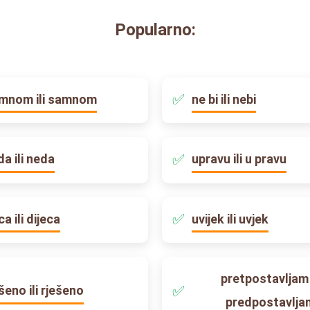
Popularno:
mnom ili samnom
ne bi ili nebi
da ili neda
upravu ili u pravu
ca ili dijeca
uvijek ili uvjek
pretpostavljam i
ešeno ili rješeno
predpostavlja