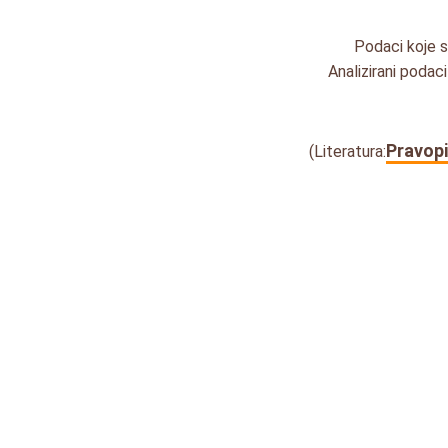
Podaci koje sm
Analizirani podac
Pravopi
(Literatura: