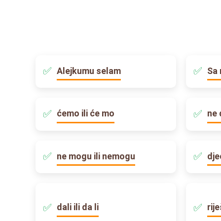
Alejkumu selam
Sa 
ćemo ili će mo
ne 
ne mogu ili nemogu
dje
dali ili da li
rij