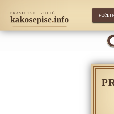
PRAVOPISNI VODIČ
POČET
kakosepise
.
info
P