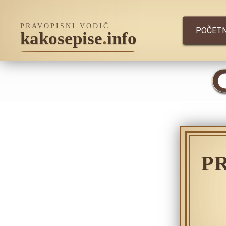
PRAVOPISNI VODIČ
POČET
kakosepise
.
info
P