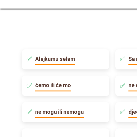
Alejkumu selam
Sa 
ćemo ili će mo
ne 
ne mogu ili nemogu
dje