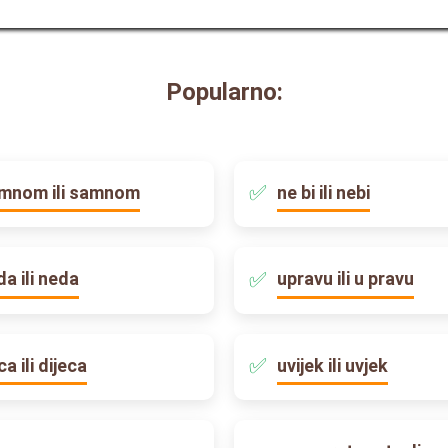
Popularno:
mnom ili samnom
ne bi ili nebi
da ili neda
upravu ili u pravu
ca ili dijeca
uvijek ili uvjek