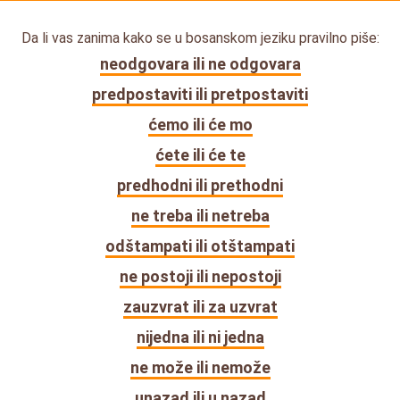
Da li vas zanima kako se u bosanskom jeziku pravilno piše:
neodgovara ili ne odgovara
predpostaviti ili pretpostaviti
ćemo ili će mo
ćete ili će te
predhodni ili prethodni
ne treba ili netreba
odštampati ili otštampati
ne postoji ili nepostoji
zauzvrat ili za uzvrat
nijedna ili ni jedna
ne može ili nemože
unazad ili u nazad