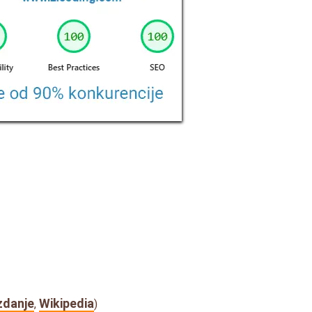
zdanje
Wikipedia
,
)