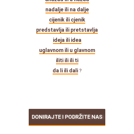
nadalje ili na dalje
cijenik ili cjenik
predstavlja ili pretstavlja
ideja ili idea
uglavnom ili u glavnom
iliti ili ili ti
da li ili dali
?
DONIRAJTE I PODRŽITE NAS