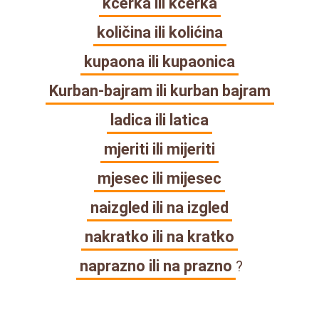
kčerka ili kćerka
količina ili kolićina
kupaona ili kupaonica
Kurban-bajram ili kurban bajram
ladica ili latica
mjeriti ili mijeriti
mjesec ili mijesec
naizgled ili na izgled
nakratko ili na kratko
naprazno ili na prazno
?