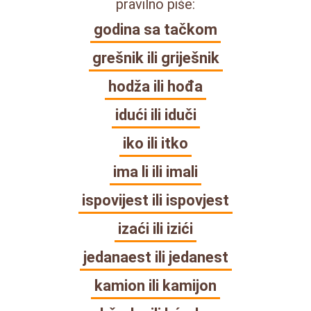
pravilno piše:
godina sa tačkom
grešnik ili griješnik
hodža ili hođa
idući ili iduči
iko ili itko
ima li ili imali
ispovijest ili ispovjest
izaći ili izići
jedanaest ili jedanest
kamion ili kamijon