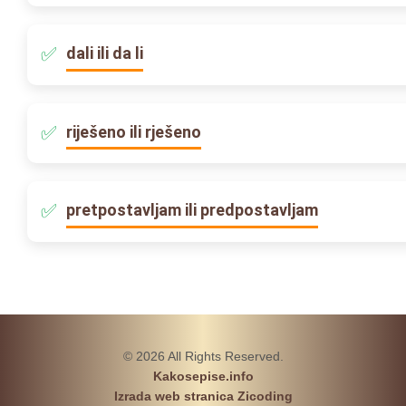
dali ili da li
riješeno ili rješeno
pretpostavljam ili predpostavljam
© 2026 All Rights Reserved.
Kakosepise.info
Izrada web stranica Zicoding