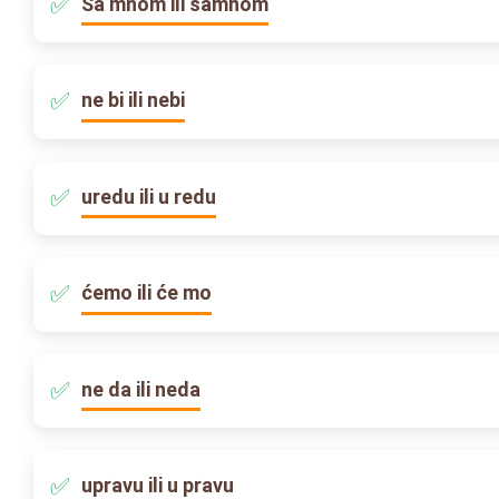
Sa mnom ili samnom
ne bi ili nebi
uredu ili u redu
ćemo ili će mo
ne da ili neda
upravu ili u pravu