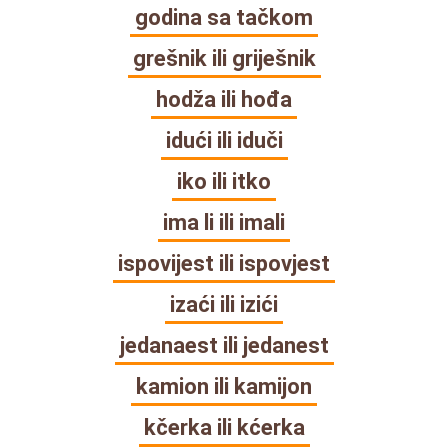
godina sa tačkom
grešnik ili griješnik
hodža ili hođa
idući ili iduči
iko ili itko
ima li ili imali
ispovijest ili ispovjest
izaći ili izići
jedanaest ili jedanest
kamion ili kamijon
kčerka ili kćerka