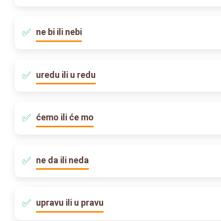
ne bi ili nebi
uredu ili u redu
ćemo ili će mo
ne da ili neda
upravu ili u pravu