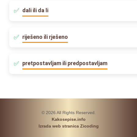
dali ili da li
riješeno ili rješeno
pretpostavljam ili predpostavljam
© 2026 All Rights Reserved.
Kakosepise.info
Izrada web stranica Zicoding