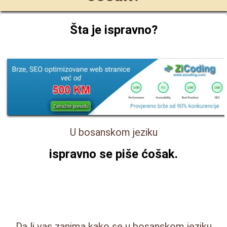
Šta je ispravno?
U bosanskom jeziku
ispravno se piše
ćošak
.
Da li vas zanima kako se u bosanskom jeziku