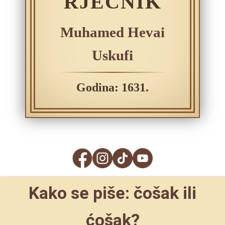
RJEČNIK
Muhamed Hevai
Uskufi
Godina: 1631.
Kako se piše: čošak ili
ćošak?