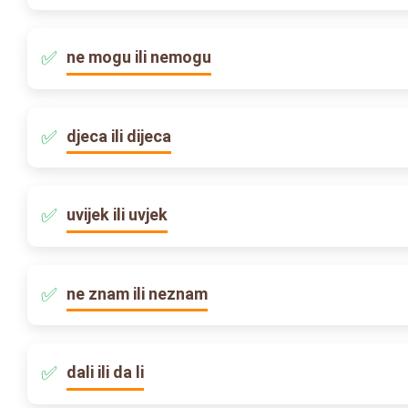
ne mogu ili nemogu
djeca ili dijeca
uvijek ili uvjek
ne znam ili neznam
dali ili da li