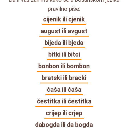
pravilno piše:
cijenik ili cjenik
august ili avgust
bijeda ili bjeda
bitki ili bitci
bonbon ili bombon
bratski ili bracki
čaša ili ćaša
čestitka ili ćestitka
crijep ili crjep
dabogda ili da bogda