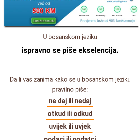
U bosanskom jeziku
ispravno se piše
ekselencija
.
Da li vas zanima kako se u bosanskom jeziku
pravilno piše:
ne daj ili nedaj
otkud ili odkud
uvijek ili uvjek
podaci ili podatci