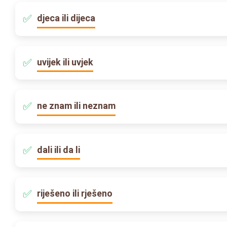
djeca ili dijeca
uvijek ili uvjek
ne znam ili neznam
dali ili da li
riješeno ili rješeno