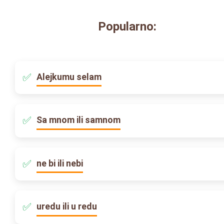
Popularno:
Alejkumu selam
Sa mnom ili samnom
ne bi ili nebi
uredu ili u redu