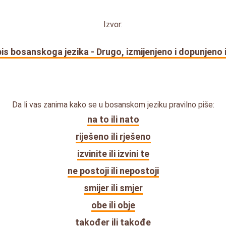
Izvor:
is bosanskoga jezika - Drugo, izmijenjeno i dopunjeno 
Da li vas zanima kako se u bosanskom jeziku pravilno piše:
na to ili nato
riješeno ili rješeno
izvinite ili izvini te
ne postoji ili nepostoji
smijer ili smjer
obe ili obje
također ili takođe