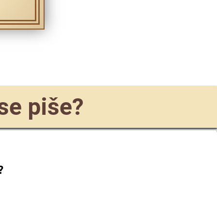
se piše?
?