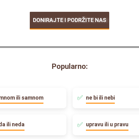
DONIRAJTE I PODRŽITE NAS
Popularno:
mnom ili samnom
ne bi ili nebi
da ili neda
upravu ili u pravu