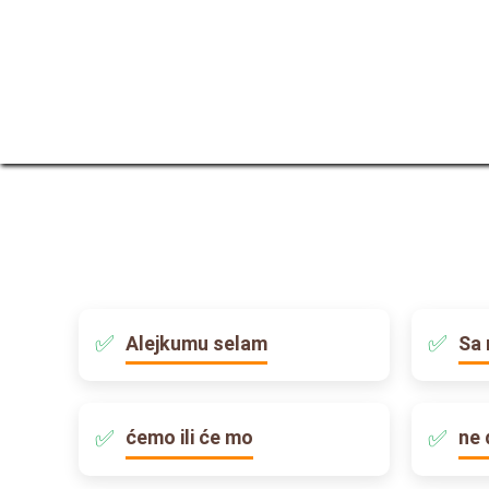
Alejkumu selam
Sa 
ćemo ili će mo
ne 