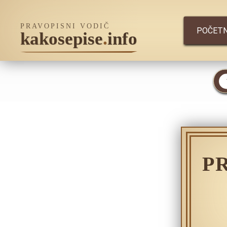
PRAVOPISNI VODIČ
POČET
kakosepise
.
info
P