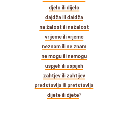
djelo ili dijelo
dajdža ili daidža
na žalost ili nažalost
vrijeme ili vrjeme
neznam ili ne znam
ne mogu ili nemogu
uspjeh ili uspijeh
zahtjev ili zahtijev
predstavlja ili pretstavlja
dijete ili djete
?