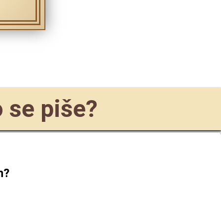
o se piše?
n
?