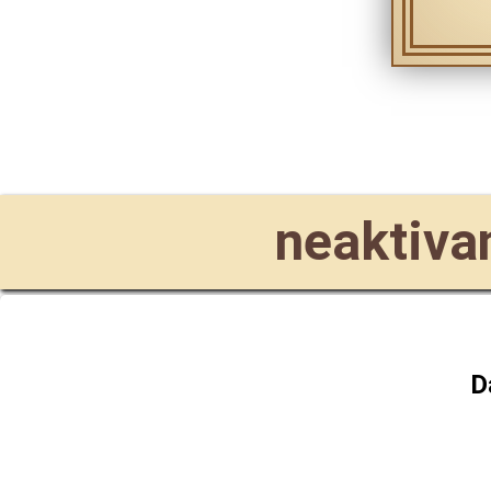
neaktivan
D