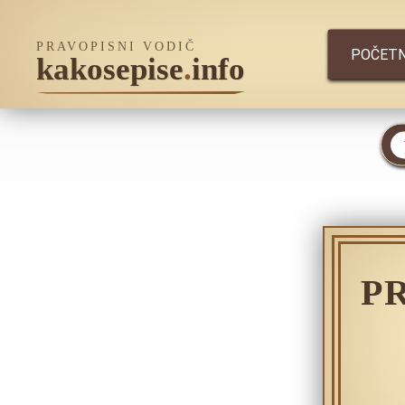
PRAVOPISNI VODIČ
POČET
kakosepise
.
info
P