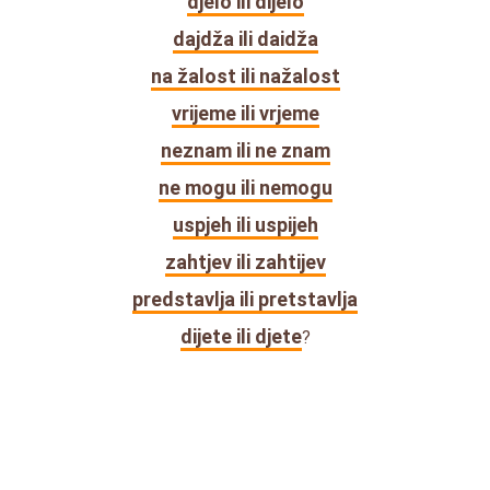
djelo ili dijelo
dajdža ili daidža
na žalost ili nažalost
vrijeme ili vrjeme
neznam ili ne znam
ne mogu ili nemogu
uspjeh ili uspijeh
zahtjev ili zahtijev
predstavlja ili pretstavlja
dijete ili djete
?