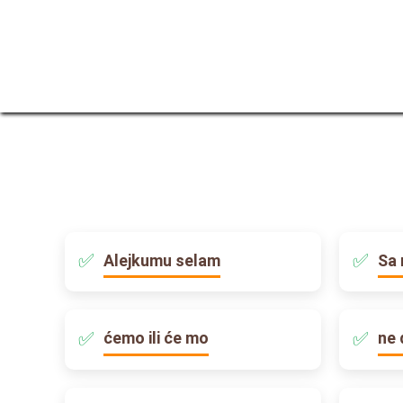
Alejkumu selam
Sa 
ćemo ili će mo
ne 