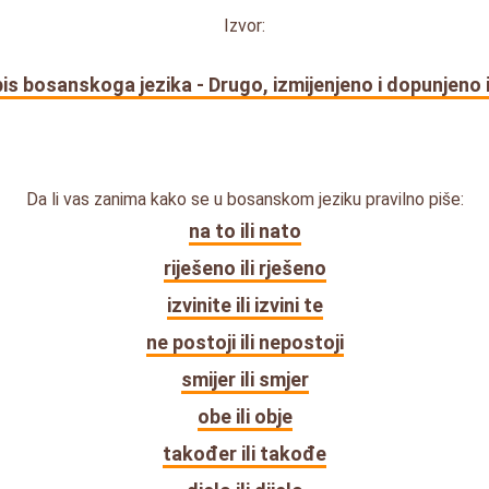
Izvor:
is bosanskoga jezika - Drugo, izmijenjeno i dopunjeno 
Da li vas zanima kako se u bosanskom jeziku pravilno piše:
na to ili nato
riješeno ili rješeno
izvinite ili izvini te
ne postoji ili nepostoji
smijer ili smjer
obe ili obje
također ili takođe