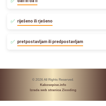
dali ili da li
riješeno ili rješeno
pretpostavljam ili predpostavljam
© 2026 All Rights Reserved.
Kakosepise.info
Izrada web stranica Zicoding