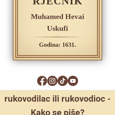
RJEČNIK
Muhamed Hevai
Uskufi
Godina: 1631.
rukovodilac ili rukovodioc -
Kako se piše?