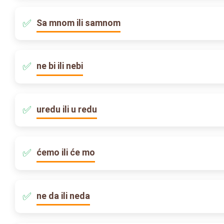
Sa mnom ili samnom
ne bi ili nebi
uredu ili u redu
ćemo ili će mo
ne da ili neda