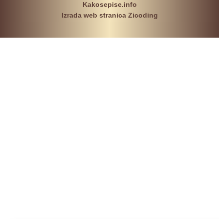
Kakosepise.info
Izrada web stranica Zicoding