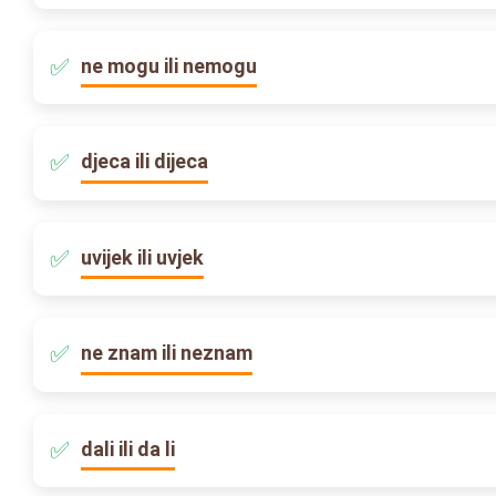
ne mogu ili nemogu
djeca ili dijeca
uvijek ili uvjek
ne znam ili neznam
dali ili da li