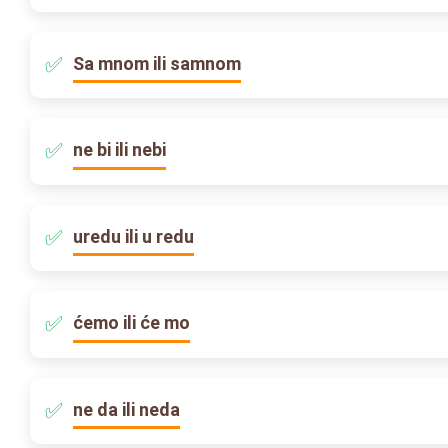
Sa mnom ili samnom
ne bi ili nebi
uredu ili u redu
ćemo ili će mo
ne da ili neda