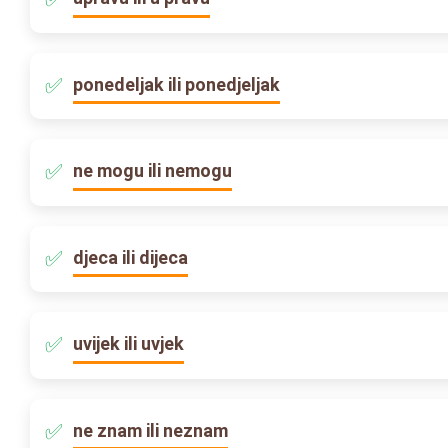
ponedeljak ili ponedjeljak
ne mogu ili nemogu
djeca ili dijeca
uvijek ili uvjek
ne znam ili neznam