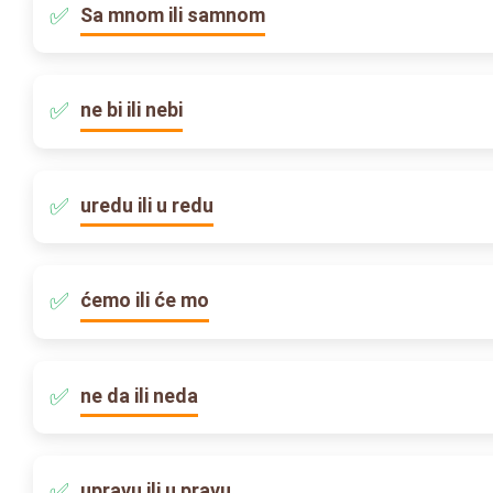
Sa mnom ili samnom
ne bi ili nebi
uredu ili u redu
ćemo ili će mo
ne da ili neda
upravu ili u pravu