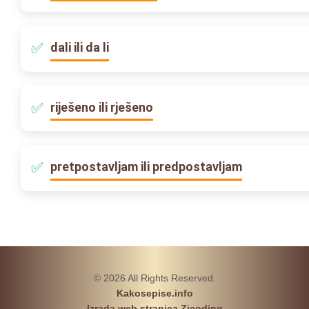
dali ili da li
riješeno ili rješeno
pretpostavljam ili predpostavljam
© 2026 All Rights Reserved.
Kakosepise.info
Izrada web stranica Zicoding