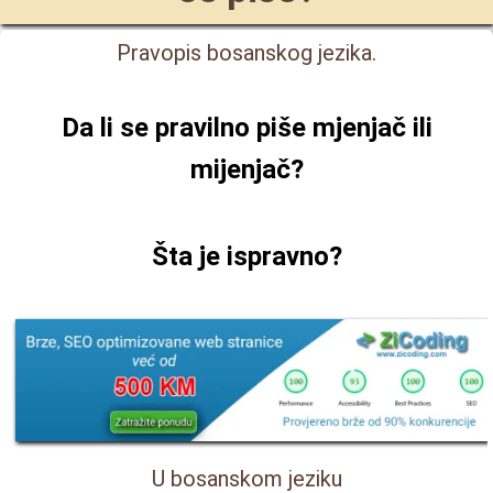
Pravopis bosanskog jezika.
Da li se pravilno piše
mjenjač ili
mijenjač
?
Šta je ispravno?
U bosanskom jeziku