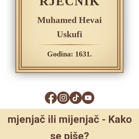
RJEČNIK
Muhamed Hevai
Uskufi
Godina: 1631.
mjenjač ili mijenjač - Kako
se piše?