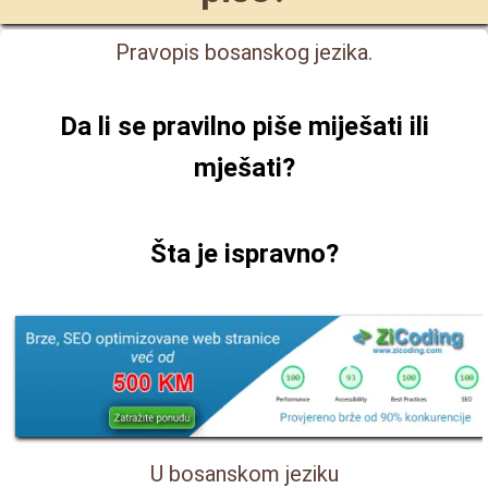
Pravopis bosanskog jezika.
Da li se pravilno piše
miješati ili
mješati
?
Šta je ispravno?
U bosanskom jeziku