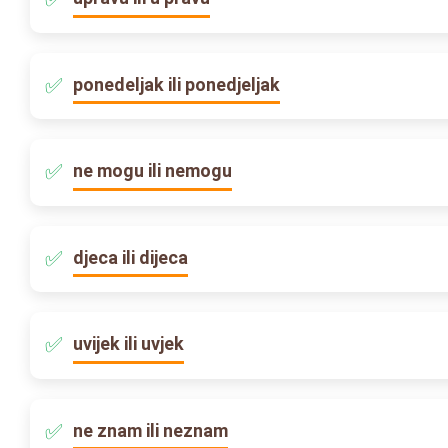
ponedeljak ili ponedjeljak
ne mogu ili nemogu
djeca ili dijeca
uvijek ili uvjek
ne znam ili neznam