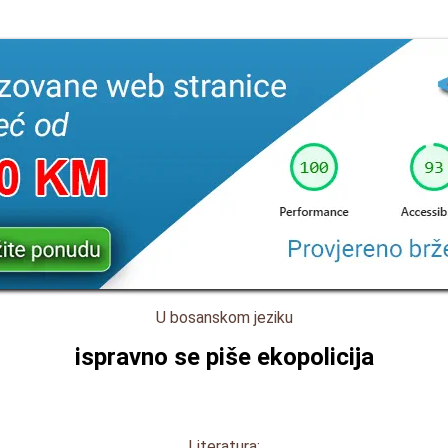
U bosanskom jeziku
ispravno se piše
ekopolicija
Literatura: