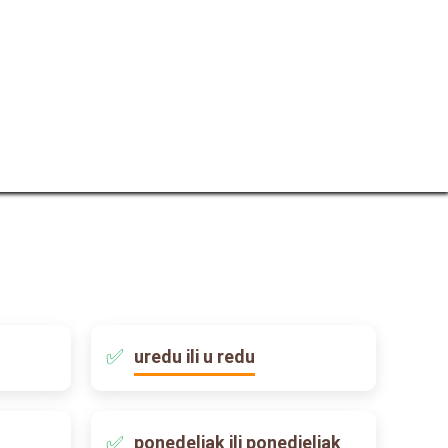
uredu ili u redu
ponedeljak ili ponedjeljak