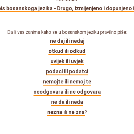
is bosanskoga jezika - Drugo, izmijenjeno i dopunjeno 
Da li vas zanima kako se u bosanskom jeziku pravilno piše:
ne daj ili nedaj
otkud ili odkud
uvijek ili uvjek
podaci ili podatci
nemojte ili nemoj te
neodgovara ili ne odgovara
ne da ili neda
nezna ili ne zna
?