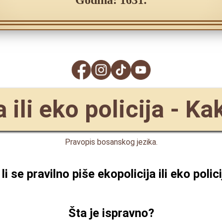
Godina: 1631.
 ili eko policija - K
Pravopis bosanskog jezika.
 li se pravilno piše
ekopolicija ili eko polici
Šta je ispravno?