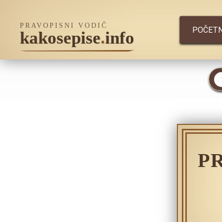
PRAVOPISNI VODIČ
POČET
kakosepise
.
info
P