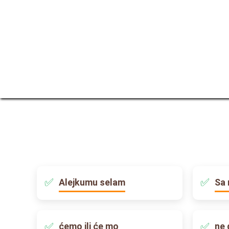
Alejkumu selam
Sa 
ćemo ili će mo
ne 