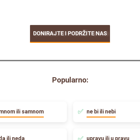
DONIRAJTE I PODRŽITE NAS
Popularno:
mnom ili samnom
ne bi ili nebi
da ili neda
upravu ili u pravu