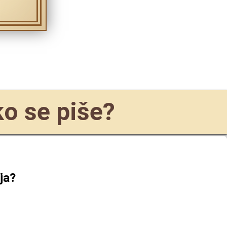
ako se piše?
ja
?