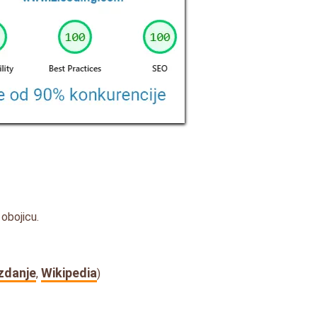
 obojicu.
izdanje
Wikipedia
,
)