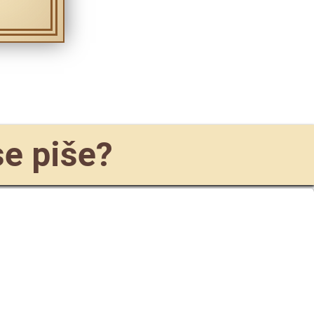
se piše?