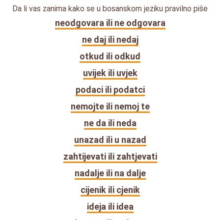
Da li vas zanima kako se u bosanskom jeziku pravilno piše
neodgovara ili ne odgovara
ne daj ili nedaj
otkud ili odkud
uvijek ili uvjek
podaci ili podatci
nemojte ili nemoj te
ne da ili neda
unazad ili u nazad
zahtijevati ili zahtjevati
nadalje ili na dalje
cijenik ili cjenik
ideja ili idea