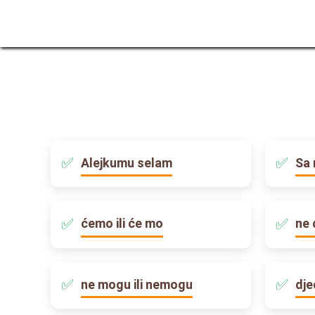
Alejkumu selam
Sa 
ćemo ili će mo
ne 
ne mogu ili nemogu
dje