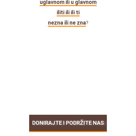
uglavnom ili u glavnom
iliti ili ili ti
nezna ili ne zna
?
DONIRAJTE I PODRŽITE NAS