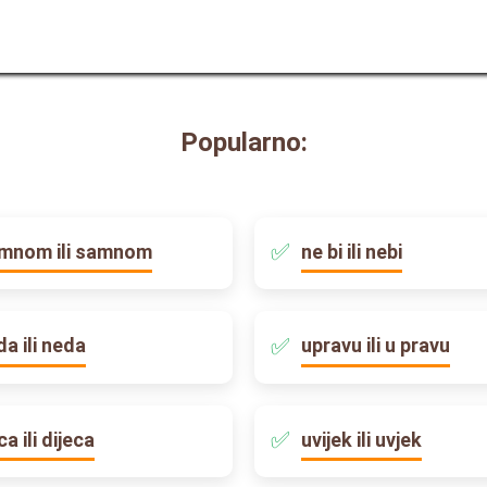
Popularno:
mnom ili samnom
ne bi ili nebi
da ili neda
upravu ili u pravu
ca ili dijeca
uvijek ili uvjek