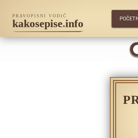
PRAVOPISNI VODIČ
POČET
kakosepise
.
info
P