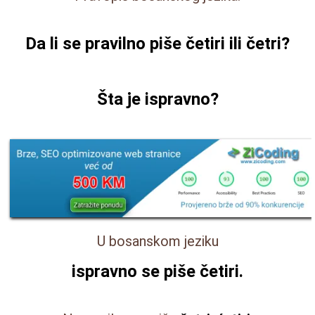
Da li se pravilno piše
četiri ili četri
?
Šta je ispravno?
U bosanskom jeziku
ispravno se piše
četiri
.