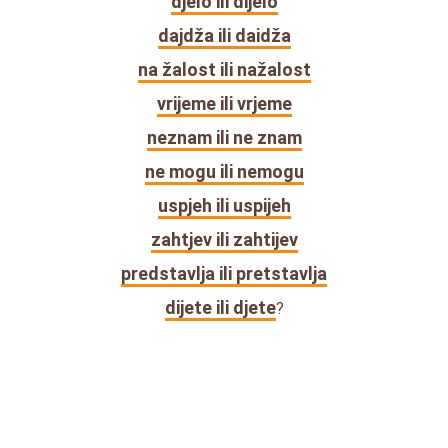
djelo ili dijelo
dajdža ili daidža
na žalost ili nažalost
vrijeme ili vrjeme
neznam ili ne znam
ne mogu ili nemogu
uspjeh ili uspijeh
zahtjev ili zahtijev
predstavlja ili pretstavlja
dijete ili djete
?