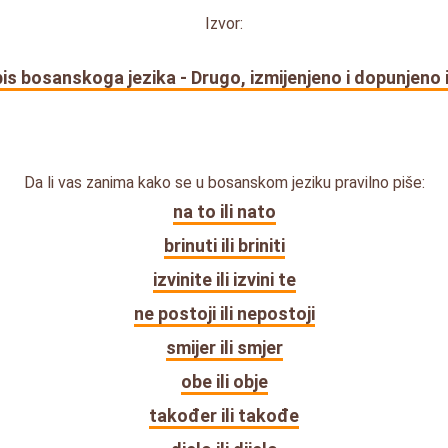
Izvor:
is bosanskoga jezika - Drugo, izmijenjeno i dopunjeno 
Da li vas zanima kako se u bosanskom jeziku pravilno piše:
na to ili nato
brinuti ili briniti
izvinite ili izvini te
ne postoji ili nepostoji
smijer ili smjer
obe ili obje
također ili takođe