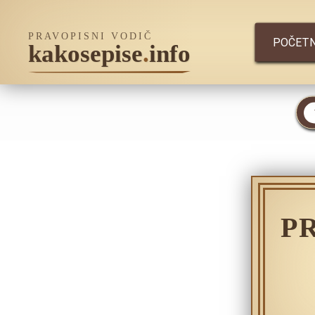
PRAVOPISNI VODIČ
POČET
kakosepise
.
info
P