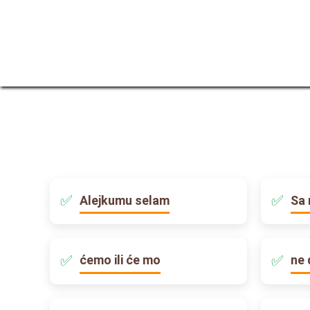
Alejkumu selam
Sa 
ćemo ili će mo
ne 