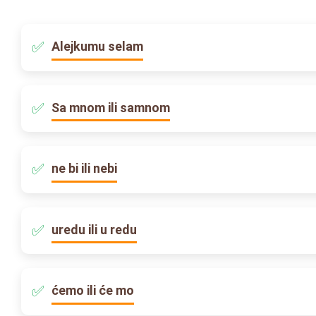
Alejkumu selam
Sa mnom ili samnom
ne bi ili nebi
uredu ili u redu
ćemo ili će mo