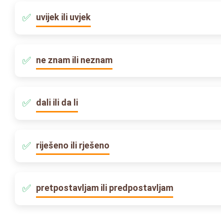
uvijek ili uvjek
ne znam ili neznam
dali ili da li
riješeno ili rješeno
pretpostavljam ili predpostavljam