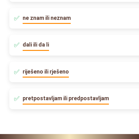
ne znam ili neznam
dali ili da li
riješeno ili rješeno
pretpostavljam ili predpostavljam