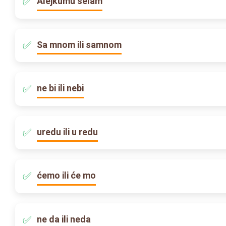
Alejkumu selam
Sa mnom ili samnom
ne bi ili nebi
uredu ili u redu
ćemo ili će mo
ne da ili neda