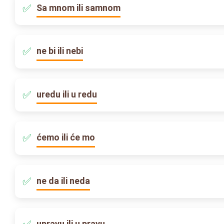
Sa mnom ili samnom
ne bi ili nebi
uredu ili u redu
ćemo ili će mo
ne da ili neda
upravu ili u pravu