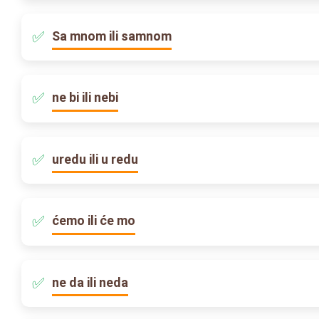
Sa mnom ili samnom
ne bi ili nebi
uredu ili u redu
ćemo ili će mo
ne da ili neda