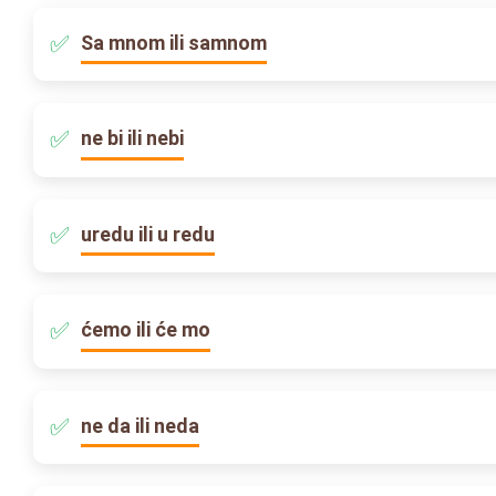
Sa mnom ili samnom
ne bi ili nebi
uredu ili u redu
ćemo ili će mo
ne da ili neda