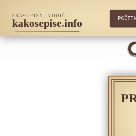
PRAVOPISNI VODIČ
POČET
kakosepise
.
info
P