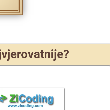
jvjerovatnije?