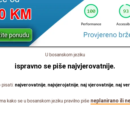
U bosanskom jeziku
ispravno se piše
najvjerovatnije
.
 pisati:
najverovatnije
,
najvjerojatnije
,
naj vjerovatnije
,
naj ve
neplanirano ili n
nima kako se u bosanskom jeziku pravilno piše