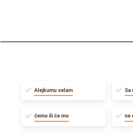
Alejkumu selam
Sa 
ćemo ili će mo
ne 