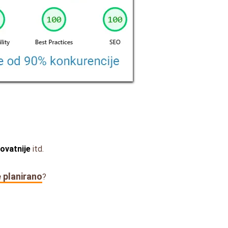
rovatnije
itd.
e planirano
?