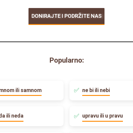
DONIRAJTE I PODRŽITE NAS
Popularno:
mnom ili samnom
ne bi ili nebi
da ili neda
upravu ili u pravu