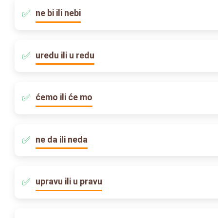
ne bi ili nebi
uredu ili u redu
ćemo ili će mo
ne da ili neda
upravu ili u pravu