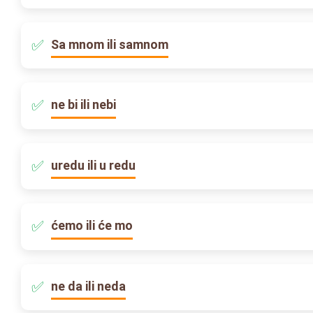
Sa mnom ili samnom
ne bi ili nebi
uredu ili u redu
ćemo ili će mo
ne da ili neda