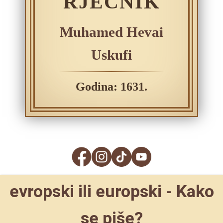
RJEČNIK
Muhamed Hevai
Uskufi
Godina: 1631.
evropski ili europski - Kako
se piše?