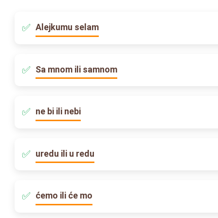
Alejkumu selam
Sa mnom ili samnom
ne bi ili nebi
uredu ili u redu
ćemo ili će mo