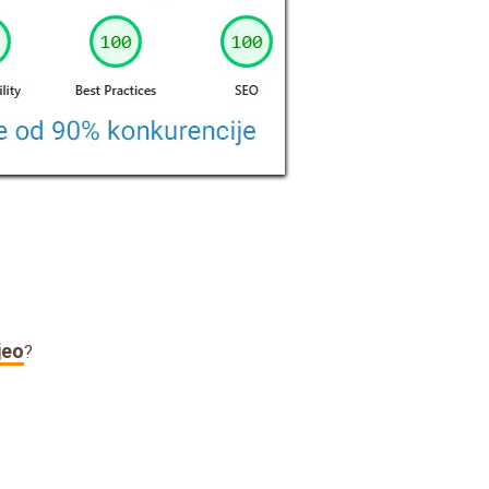
tjeo
?