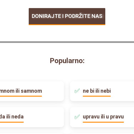
DONIRAJTE I PODRŽITE NAS
Popularno:
mnom ili samnom
ne bi ili nebi
da ili neda
upravu ili u pravu