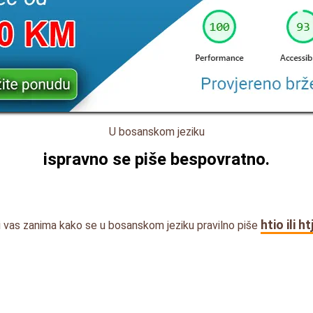
U bosanskom jeziku
ispravno se piše
bespovratno
.
htio ili h
i vas zanima kako se u bosanskom jeziku pravilno piše