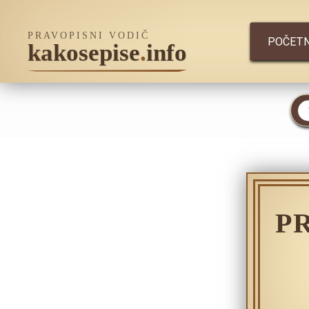
PRAVOPISNI VODIČ
POČET
kakosepise
.
info
P