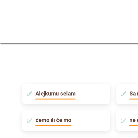
Alejkumu selam
Sa 
ćemo ili će mo
ne 