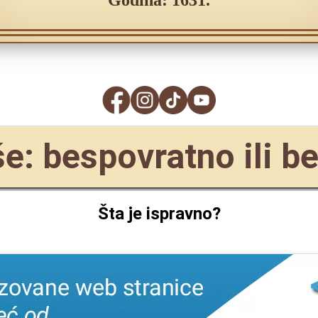
Godina: 1631.
še: bespovratno ili b
Šta je ispravno?