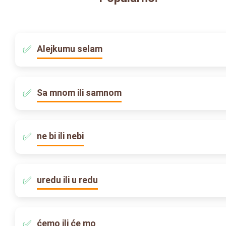
Alejkumu selam
Sa mnom ili samnom
ne bi ili nebi
uredu ili u redu
ćemo ili će mo