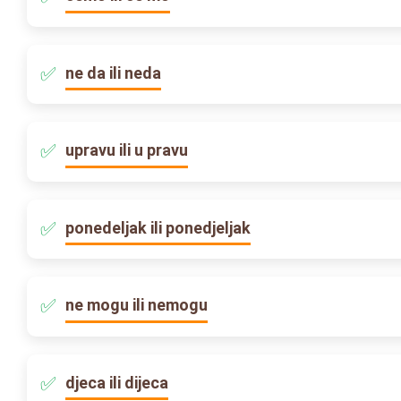
ne da ili neda
upravu ili u pravu
ponedeljak ili ponedjeljak
ne mogu ili nemogu
djeca ili dijeca