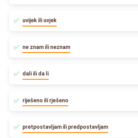
uvijek ili uvjek
ne znam ili neznam
dali ili da li
riješeno ili rješeno
pretpostavljam ili predpostavljam