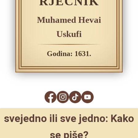
RJEČNIK
Muhamed Hevai
Uskufi
Godina: 1631.
svejedno ili sve jedno: Kako
se piše?