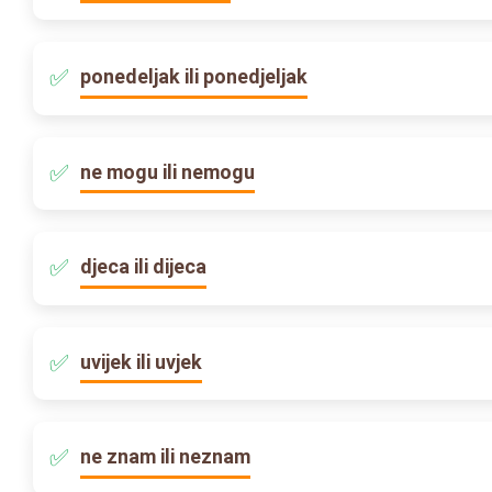
ponedeljak ili ponedjeljak
ne mogu ili nemogu
djeca ili dijeca
uvijek ili uvjek
ne znam ili neznam