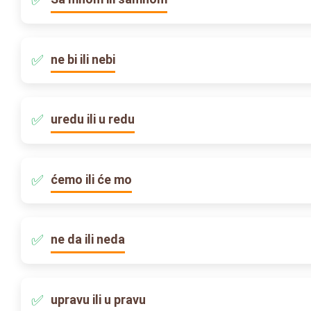
ne bi ili nebi
uredu ili u redu
ćemo ili će mo
ne da ili neda
upravu ili u pravu