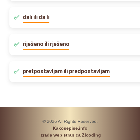
dali ili da li
riješeno ili rješeno
pretpostavljam ili predpostavljam
© 2026 All Rights Reserved.
Kakosepise.info
Izrada web stranica Zicoding