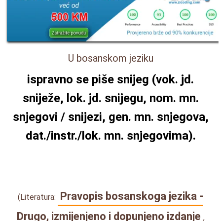
U bosanskom jeziku
ispravno se piše
snijeg
(vok. jd.
sniježe
, lok. jd.
snijegu
, nom. mn.
snjegovi
/
snijezi
, gen. mn.
snjegova
,
dat./instr./lok. mn.
snjegovima
).
Pravopis bosanskoga jezika -
(Literatura:
Drugo, izmijenjeno i dopunjeno izdanje
,