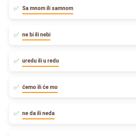
Sa mnom ili samnom
ne bi ili nebi
uredu ili u redu
ćemo ili će mo
ne da ili neda