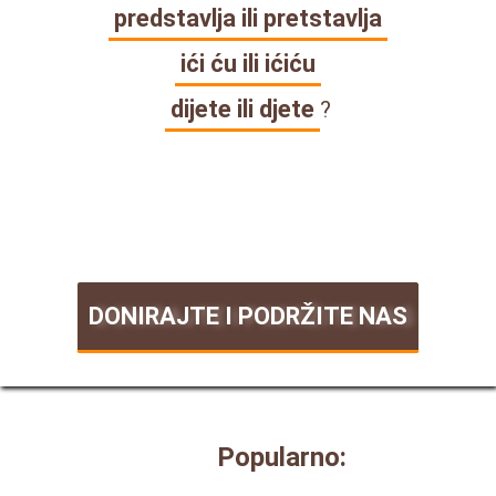
predstavlja ili pretstavlja
ići ću ili ićiću
dijete ili djete
?
DONIRAJTE I PODRŽITE NAS
Popularno: