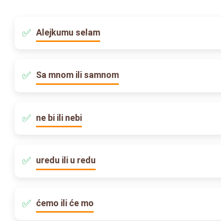
Alejkumu selam
Sa mnom ili samnom
ne bi ili nebi
uredu ili u redu
ćemo ili će mo