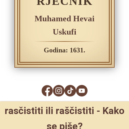
RJEČNIK
Muhamed Hevai
Uskufi
Godina: 1631.
rasčistiti ili raščistiti - Kako
se piše?