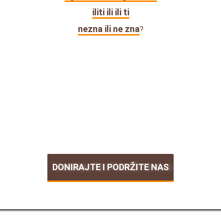
iliti ili ili ti
nezna ili ne zna
?
DONIRAJTE I PODRŽITE NAS