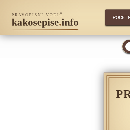
PRAVOPISNI VODIČ
POČET
kakosepise
.
info
P