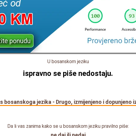
U bosanskom jeziku
ispravno se piše
nedostaju
.
s bosanskoga jezika - Drugo, izmijenjeno i dopunjeno i
Da li vas zanima kako se u bosanskom jeziku pravilno piše:
ne daj ili nedaj