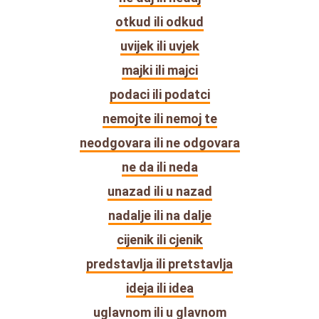
otkud ili odkud
uvijek ili uvjek
majki ili majci
podaci ili podatci
nemojte ili nemoj te
neodgovara ili ne odgovara
ne da ili neda
unazad ili u nazad
nadalje ili na dalje
cijenik ili cjenik
predstavlja ili pretstavlja
ideja ili idea
uglavnom ili u glavnom