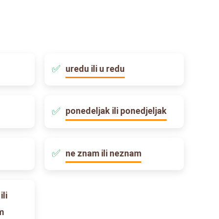
uredu ili u redu
ponedeljak ili ponedjeljak
ne znam ili neznam
li
m