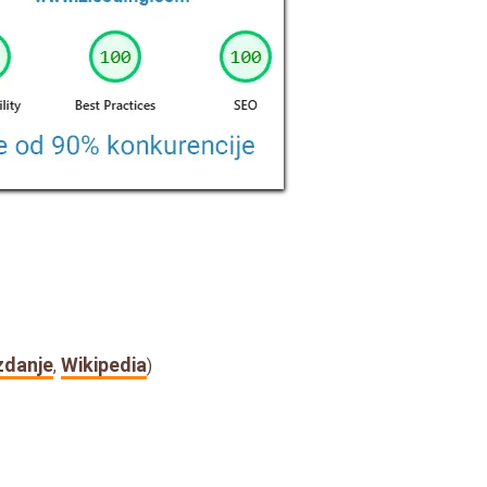
zdanje
Wikipedia
,
)