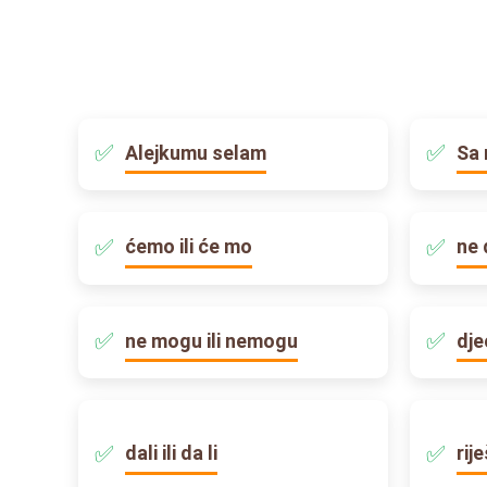
Alejkumu selam
Sa 
ćemo ili će mo
ne 
ne mogu ili nemogu
dje
dali ili da li
rij