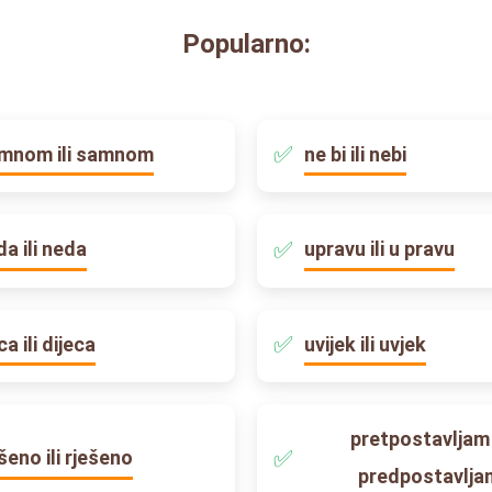
Popularno:
mnom ili samnom
ne bi ili nebi
da ili neda
upravu ili u pravu
ca ili dijeca
uvijek ili uvjek
pretpostavljam i
ešeno ili rješeno
predpostavlja