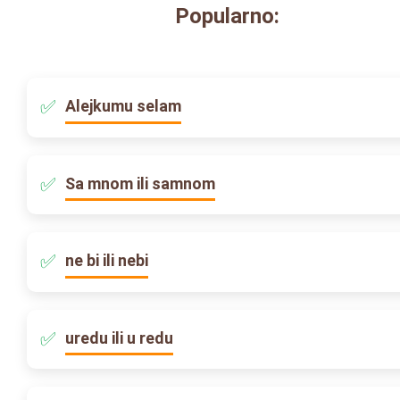
Popularno:
Alejkumu selam
Sa mnom ili samnom
ne bi ili nebi
uredu ili u redu