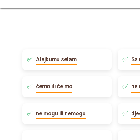
Alejkumu selam
Sa 
ćemo ili će mo
ne 
ne mogu ili nemogu
dje