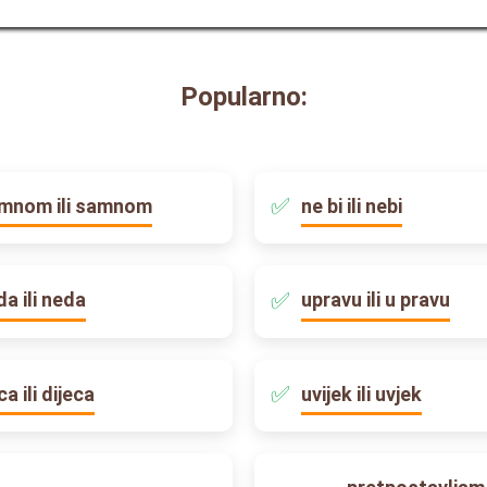
Popularno:
mnom ili samnom
ne bi ili nebi
da ili neda
upravu ili u pravu
ca ili dijeca
uvijek ili uvjek