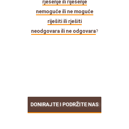
rješenje ili riješenje
nemoguće ili ne moguće
riješiti ili rješiti
neodgovara ili ne odgovara
?
DONIRAJTE I PODRŽITE NAS