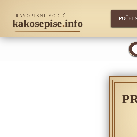
PRAVOPISNI VODIČ
POČET
kakosepise
.
info
P