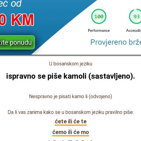
U bosanskom jeziku
ispravno se piše
kamoli
(sastavljeno).
Nespravno je pisati kamo li (odvojeno)
Da li vas zanima kako se u bosanskom jeziku pravilno piše:
ćete ili će te
ćemo ili će mo