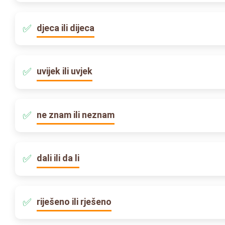
djeca ili dijeca
uvijek ili uvjek
ne znam ili neznam
dali ili da li
riješeno ili rješeno