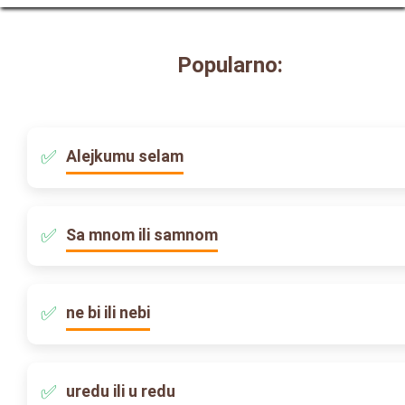
Popularno:
Alejkumu selam
Sa mnom ili samnom
ne bi ili nebi
uredu ili u redu