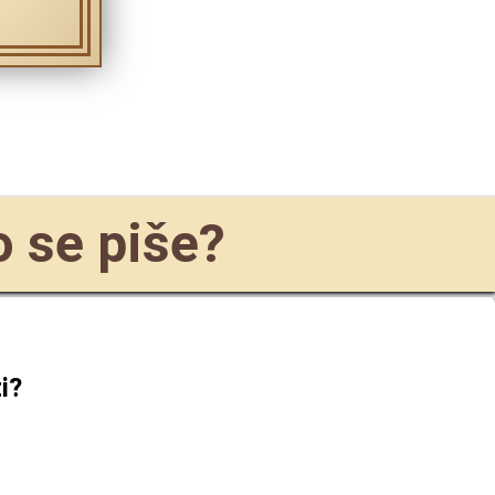
ko se piše?
i
?