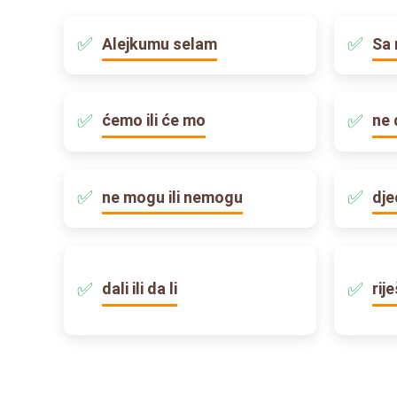
Alejkumu selam
Sa 
ćemo ili će mo
ne 
ne mogu ili nemogu
dje
dali ili da li
rij