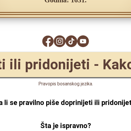
Godina: 1631.
i ili pridonijeti - Ka
Pravopis bosanskog jezika.
a li se pravilno piše
doprinijeti ili pridonijet
Šta je ispravno?