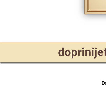
doprinijet
D