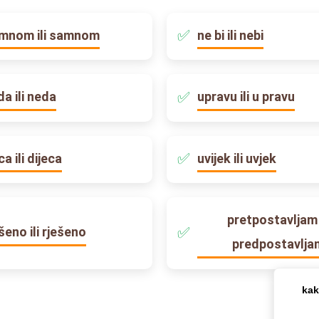
mnom ili samnom
ne bi ili nebi
da ili neda
upravu ili u pravu
ca ili dijeca
uvijek ili uvjek
pretpostavljam i
ešeno ili rješeno
predpostavlja
kak