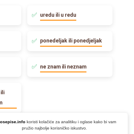
uredu ili u redu
ponedeljak ili ponedjeljak
ne znam ili neznam
li
m
osepise.info
koristi kolačiće za analitiku i oglase kako bi vam
pružio najbolje korisničko iskustvo.