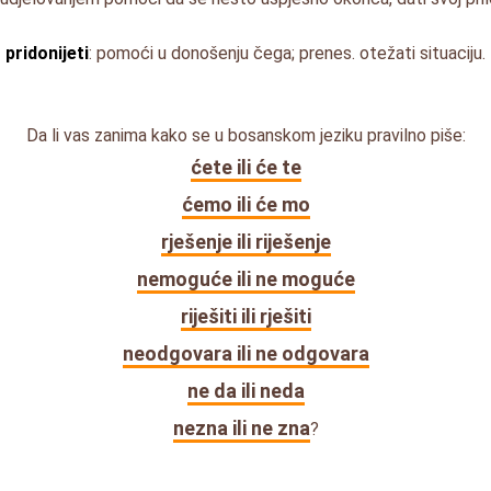
pridonijeti
: pomoći u donošenju čega; prenes. otežati situaciju.
Da li vas zanima kako se u bosanskom jeziku pravilno piše:
ćete ili će te
ćemo ili će mo
rješenje ili riješenje
nemoguće ili ne moguće
riješiti ili rješiti
neodgovara ili ne odgovara
ne da ili neda
nezna ili ne zna
?