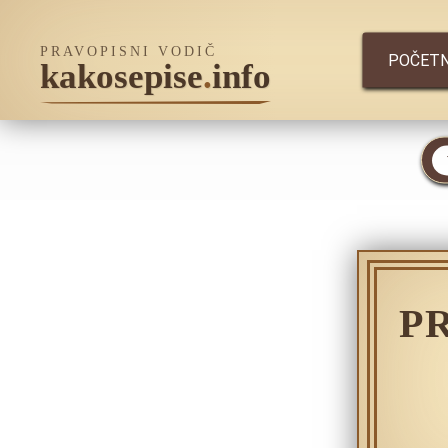
PRAVOPISNI VODIČ
POČET
kakosepise
.
info
P