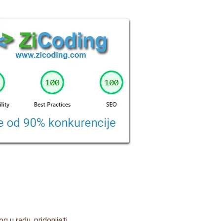
 u radu, pridonijeti.