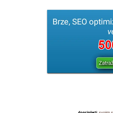
doprinijeti
: svojim 