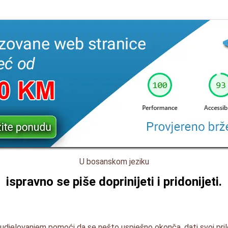
U bosanskom jeziku
ispravno se piše
doprinijeti
i
pridonijeti
.
sudjelovanjem pomoći da se nešto uspješno okonča, dati svoj prilog