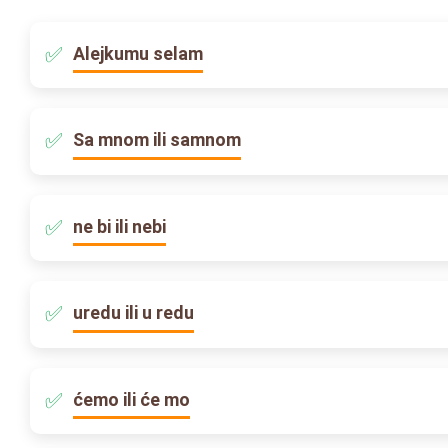
Alejkumu selam
Sa mnom ili samnom
ne bi ili nebi
uredu ili u redu
ćemo ili će mo