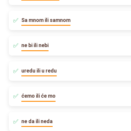
Sa mnom ili samnom
ne bi ili nebi
uredu ili u redu
ćemo ili će mo
ne da ili neda