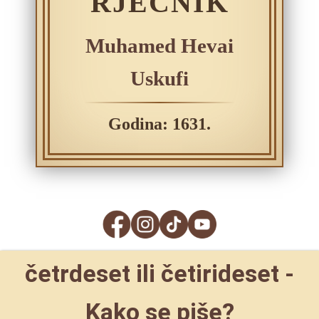
RJEČNIK
Muhamed Hevai
Uskufi
Godina: 1631.
četrdeset ili četirideset -
Kako se piše?