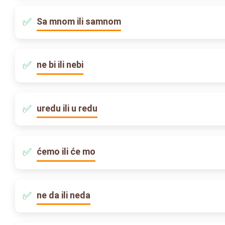
Sa mnom ili samnom
ne bi ili nebi
uredu ili u redu
ćemo ili će mo
ne da ili neda