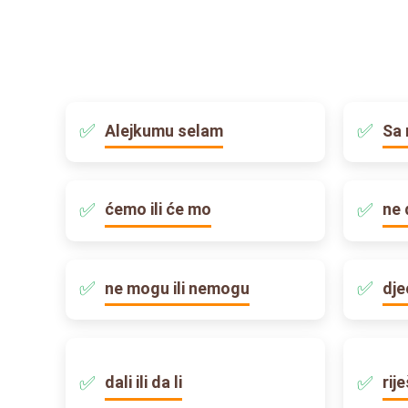
Alejkumu selam
Sa 
ćemo ili će mo
ne 
ne mogu ili nemogu
dje
dali ili da li
rij