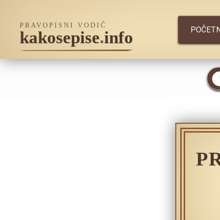
PRAVOPISNI VODIČ
POČET
kakosepise
.
info
P