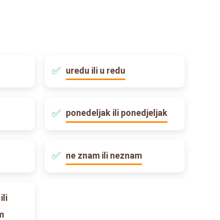
uredu ili u redu
ponedeljak ili ponedjeljak
ne znam ili neznam
li
m