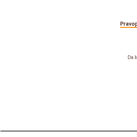
Pravop
Da l