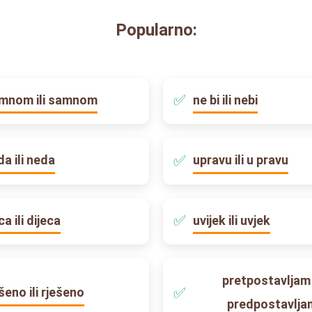
Popularno:
mnom ili samnom
ne bi ili nebi
da ili neda
upravu ili u pravu
ca ili dijeca
uvijek ili uvjek
pretpostavljam i
ešeno ili rješeno
predpostavlja